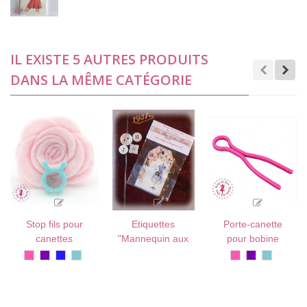
IL EXISTE 5 AUTRES PRODUITS
DANS LA MÊME CATÉGORIE
Stop fils pour
Etiquettes
Porte-canette
canettes
"Mannequin aux
pour bobine
roses"
Rose
Violet
Bleu
Vert
Rose
Violet
Vert
vif
Roi
d'eau
vif
d'eau