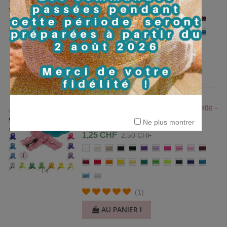
1,10 CHF
2,20 CHF
Blanc
Ivoire
Beige
Chocolat
Noir
Violet
Mauve
Fuchsia
Rose
Rose
Bordeau
clair
Rouge
Rouge
Orange
Jaune
Citron
Vert
Vert
Vert
Bleu
Bleu
Bleu
foncé
soleil
grenouille
flashy
marine
roi
canard
Bleu
Bleu
clair
gris
AU PANIER !
Fermeture éclair dentelle avec tirette -
20 ou 25 cm - 24 couleurs
Ne plus montrer
1,25 CHF
2,50 CHF
Blanc
Ivoire
Beige
Chocolat
Noir
Violet
Mauve
Fuchsia
Rose
Rose
Bordeau
clair
Rouge
Rouge
Orange
Jaune
Citron
Vert
Vert
Vert
Bleu
Bleu
Bleu
foncé
soleil
grenouille
flashy
marine
roi
canard
Bleu
Bleu
clair
gris
(1)
AU PANIER !