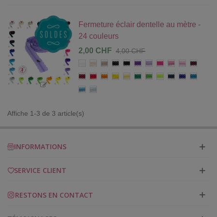
Fermeture éclair dentelle au mètre -
24 couleurs
2,00 CHF
4,00 CHF
Blanc
Ivoire
Beige
Chocolat
Noir
Violet
Mauve
Fuchsia
Rose
Rose
Bordeau
clair
Rouge
Rouge
Orange
Jaune
Citron
Vert
Vert
Vert
Bleu
Bleu
Bleu
foncé
soleil
grenouille
flashy
marine
roi
canard
Bleu
Bleu
clair
gris
Affiche 1-3 de 3 article(s)
INFORMATIONS
SERVICE CLIENT
RESTONS EN CONTACT