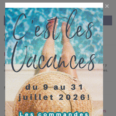
×
Accueil
>
MERCERIE CREATIVE
>
Fermetures éclairs
>
Fermetures éclairs dentelles
FERMETURES ÉCLAIRS DENTELLES
Des fermetures éclairs dentelle avec des petits crochets pour y
adapter des charms ou vos créations ou des tirettes classiques.
Sélectionner
Fermeture éclair dentelle avec
crochet - 20 ou 25 cm - 24 couleurs