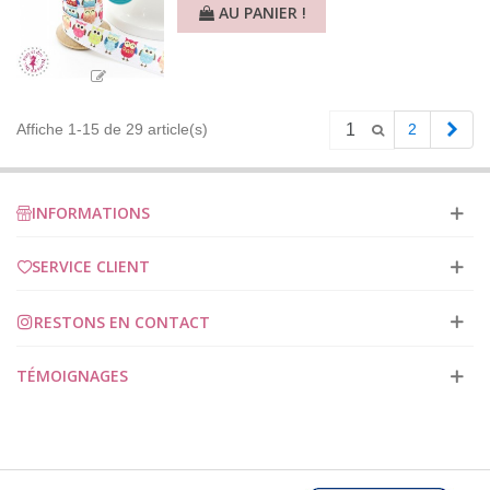
AU PANIER !
Pag
Affiche 1-15 de 29 article(s)
2
suiv
INFORMATIONS
SERVICE CLIENT
RESTONS EN CONTACT
TÉMOIGNAGES