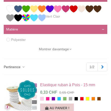
Vert Clair
Matière
Polyester
Montrer davantage
Pag
Pertinence
1/2
suiv
Elastique ruban à Pois - 15 mm
0,33 CHF
0,65 CHF
Rose
Fuchsia
Violet
Turquoise
Vert
Gris
Noir
Rouge
Jaune
Orange
Chocola
Clair
AU PANIER !