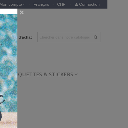
Mon compte
Français
CHF
Connection
×
0
Panier d'achat
ETIQUETTES & STICKERS