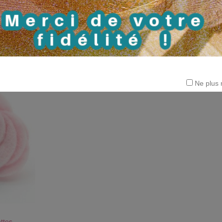
re à
Etiquettes "Mann
J'AIME !
J'AIME !
AU PANIER !
Il n'y en a plus pour l'instant ...
s
Boîte ronde à compartiments
5,00
2,50 CHF
Ne plus 
ettes