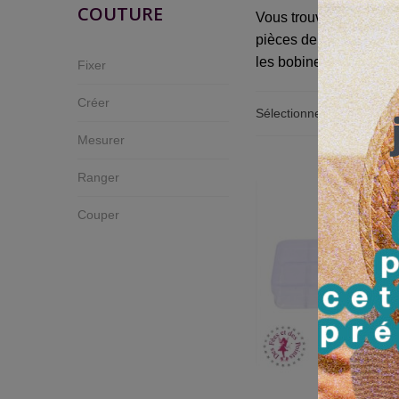
COUTURE
Vous trouverez ici tout
pièces de votre atelier,
les bobines et leur cane
Fixer
Créer
Sélectionner
Mesurer
Ranger
Couper