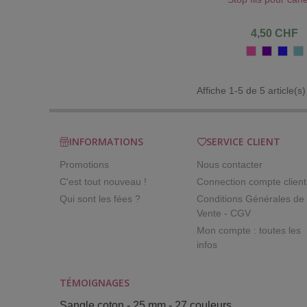
4,50 CHF
Rose
Violet
Bleu
Ve
vif
Roi
d
Affiche 1-5 de 5 article(s)
INFORMATIONS
SERVICE CLIENT
Promotions
Nous contacter
C'est tout nouveau !
Connection compte client
Qui sont les fées ?
Conditions Générales de
Vente - CGV
Mon compte : toutes les
infos
TÉMOIGNAGES
Sangle coton - 25 mm - 27 couleurs