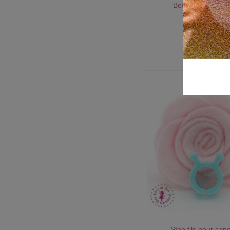
Boîte rectangulai
AU PANIER !
compartiment
2,50 CHF
Rose
Bleu
vif
Roi
Stop fils pour can
J'AIME !