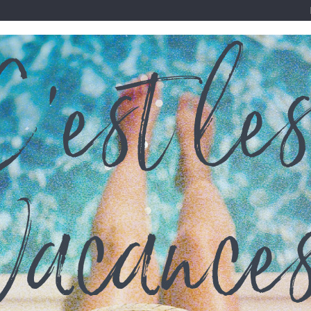
IVE - 50 % PROMO !
TISSUS & ENTOILAGES
S FEES
OUTURE
>
Ranger