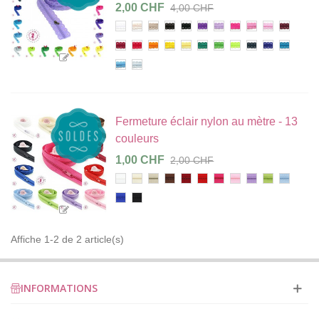
2,00 CHF
4,00 CHF
Blanc
Ivoire
Beige
Chocolat
Noir
Violet
Mauve
Fuchsia
Rose
Rose
Bordeau
clair
Rouge
Rouge
Orange
Jaune
Citron
Vert
Vert
Vert
Bleu
Bleu
Bleu
foncé
soleil
grenouille
flashy
marine
roi
canard
Bleu
Bleu
clair
gris
Fermeture éclair nylon au mètre - 13
couleurs
1,00 CHF
2,00 CHF
Blanc
Ivoire
Beige
Chocolat
Rouge
Rouge
Fuchsia
Rose
Parme
Anis
Bleu
foncé
clair
Bleu
Noir
roi
Affiche 1-2 de 2 article(s)
INFORMATIONS