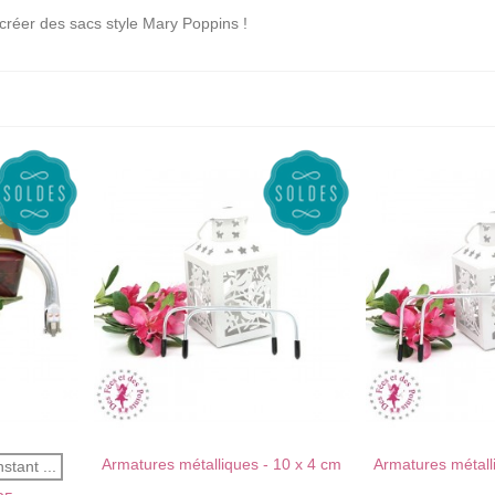
créer des sacs style Mary Poppins !
Armatures métalliques - 10 x 4 cm
Armatures métall
AU PANIER !
J'AIME !
AU PANIER !
nstant ...