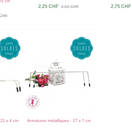
 25 cm
2,25 CHF
2,75 CHF
4,50 CHF
 CHF
 21 x 4 cm
Armatures métalliques - 27 x 7 cm
J'AIME !
AU PANIER !
J'AIME !