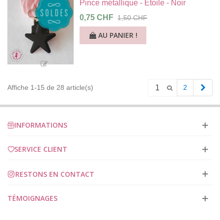
Pince métallique - Etoile - Noir
0,75 CHF
1,50 CHF
AU PANIER !
Pag
Affiche 1-15 de 28 article(s)
2
suiv
INFORMATIONS
SERVICE CLIENT
RESTONS EN CONTACT
TÉMOIGNAGES