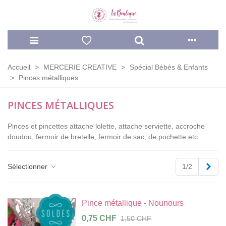
Accueil
>
MERCERIE CREATIVE
>
Spécial Bébés & Enfants
>
Pinces métalliques
PINCES MÉTALLIQUES
Pinces et pincettes attache lolette, attache serviette, accroche
doudou, fermoir de bretelle, fermoir de sac, de pochette etc....
Pag
Sélectionner
1/2
suiv
Pince métallique - Nounours
0,75 CHF
1,50 CHF