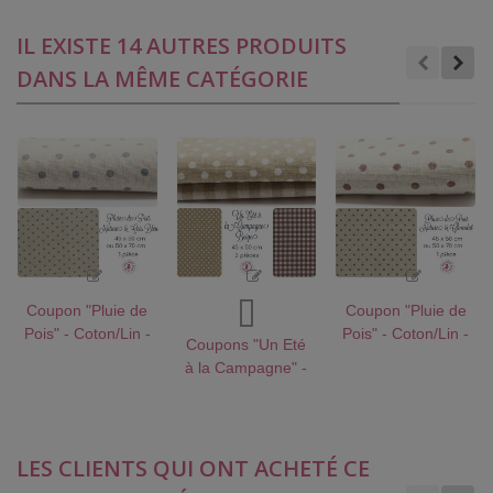
IL EXISTE 14 AUTRES PRODUITS
DANS LA MÊME CATÉGORIE
Coupon "Pluie de
Coupon "Pluie de
Pois" - Coton/Lin -
Pois" - Coton/Lin -
Coupons "Un Eté
Nature & Gris
Nature & Chocolat
à la Campagne" -
bleu - 45 x 50 cm
- 45 x 50 cm ou
Coton/Lin - Beige
- 1 pièce
50 x 70 cm - 1
- 40 x 45 cm - 2
pièce
pièces
LES CLIENTS QUI ONT ACHETÉ CE