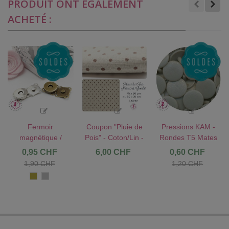
PRODUIT ONT ÉGALEMENT
ACHETÉ :
Fermoir
Coupon "Pluie de
Pressions KAM -
magnétique /
Pois" - Coton/Lin -
Rondes T5 Mates
Aimant à coudre -
Nature & Chocolat
- Gris clair - B24
0,95 CHF
6,00 CHF
0,60 CHF
Carré - 14 mm
- 45 x 50 cm ou
1,90 CHF
1,20 CHF
50 x 70 cm - 1
Bronze
Argent
pièce
antique