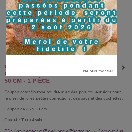
COUPON "PLUIE DE POIS" -
Ne plus montrer
COTON/LIN - ROSE & NATURE - 45 X
50 CM - 1 PIÈCE
Coupon coton/lin rose poudré avec des pois couleur écru pour
réaliser de jolies petites confections, des sacs et des pochettes.
Coupon de 45 x 50 cm.
Qualité : Tissu épais.
PS : Il peut arriver qu'il y ait une différence de +/- 1 cm due à la