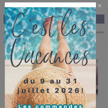
×
Accueil
>
TISSUS & ENTOILAGES
>
Assortiments de Coupons
>
Les Coupons Lin - Coton/Lin
>
Coupon "Pluie de pois" -
Coton/Lin - Rose & Nature - 45 x 50 cm - 1 pièce