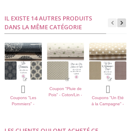
IL EXISTE 14 AUTRES PRODUITS
DANS LA MÊME CATÉGORIE
Coupon "Pluie de
Pois" - Coton/Lin -
Coupons "Les
Coupons "Un Eté
Nature & Vert
Pommiers" -
à la Campagne" -
tendre - 45 x 50
Coton/Lin - 50 x
Coton/Lin - Beige
cm ou 50 x 50 cm
50 cm - 2 pièces
- 40 x 45 cm - 2
- 1 pièce
pièces
LES CLIENTS QUI ONT ACHETÉ CE