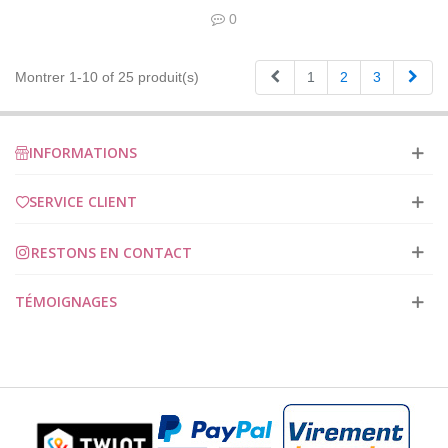
0
Précédent
Suiv
Montrer 1-10 of 25 produit(s)
1
2
3
INFORMATIONS
SERVICE CLIENT
RESTONS EN CONTACT
TÉMOIGNAGES