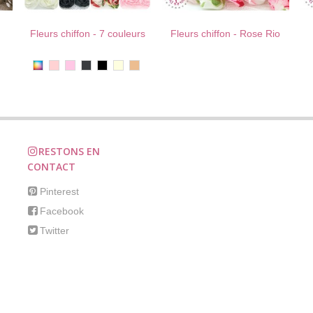
Fleurs chiffon - 7 couleurs
Fleurs chiffon - Rose Rio
!
AU PANIER !
J'AIME !
AU PANIER !
J'AIME !
Multicolor
Rose
Rose
Anthracite
Noir
Ivoire
Beige
Poudré
Rosé
RESTONS EN
CONTACT
Pinterest
Facebook
Twitter