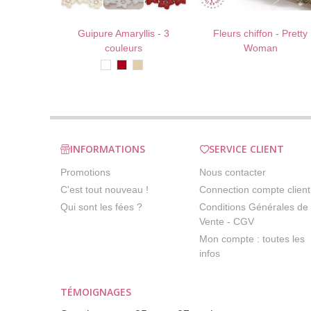
Guipure Amaryllis - 3
Fleurs chiffon - Pretty
AU PANIER !
J'AIME !
AU PANIER !
J'AIME 
couleurs
Woman
Blanc
Rouge
Beige
foncé
INFORMATIONS
SERVICE CLIENT
Promotions
Nous contacter
C'est tout nouveau !
Connection compte client
Qui sont les fées ?
Conditions Générales de
Vente - CGV
Mon compte : toutes les
infos
TÉMOIGNAGES