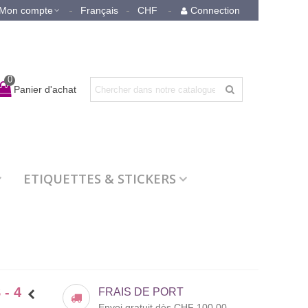
Mon compte
Français
CHF
Connection
0
Panier d'achat
ETIQUETTES & STICKERS
- 4
FRAIS DE PORT
Envoi gratuit dès CHF 100.00