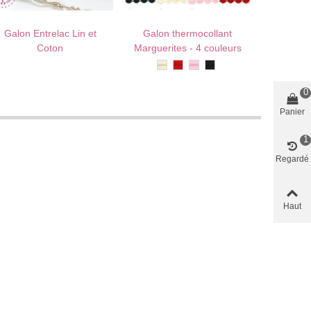
Galon Entrelac Lin et
Galon thermocollant
Croquet 
AU PANIER !
J'AIME !
AU PANIER !
J'AIME !
AU PANI
Coton
Marguerites - 4 couleurs
c
Ivoire
Rouge
Rose
Noir
Bl
0
Panier
1
Regardé
Haut