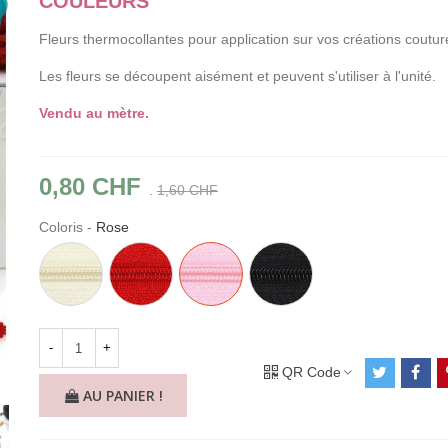
COULEURS
Fleurs thermocollantes pour application sur vos créations coutur
Les fleurs se découpent aisément et peuvent s'utiliser à l'unité.
Vendu au mètre.
0,80 CHF
.
1,60 CHF
Coloris
-
Rose
Ivoire
Rouge
Rose
Noir
-
+
QR Code
AU PANIER !