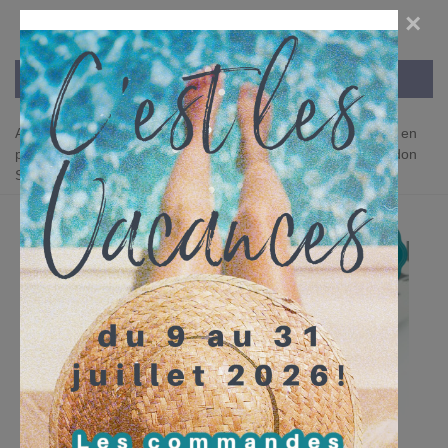
×
Accueil
>
MERCERIE CREATIVE
>
Fermoirs
>
Fermoirs en
plastique, Boucles à clip, Stop cordons
>
Stop/Arrêt de cordon
Smartie - 26 couleurs