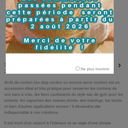
STOP/ARRÊT DE CORDON SMARTIE -
Ne plus montrer
26 COULEURS
Arrêt de cordon (ou stop cordon ou encore serre cordon) est un
accessoire idéal et très pratique pour resserrer les cordons de
vos sacs à vrac, les liens coulissants du style sac de gym pour les
enfants, les capuches des sweats shorts, des trainings, les lacets
et bien d'autres applications encore ! Il deviendra vite
indispensable à vos créations.
Il est muni d'un ressort à l'intérieur et se règle d'une simple