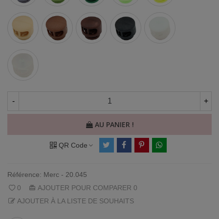
Cappuccino
Chocolat
Café
Noir
Blanc
Blanc
Givré
-
+
AU PANIER !
QR Code
Référence:
Merc - 20.045
0
AJOUTER POUR COMPARER
0
AJOUTER À LA LISTE DE SOUHAITS