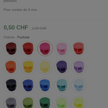
pression.
Pour cordon de 5 mm.
0,50 CHF
.
1,00 CHF
Coloris
-
Fuchsia
Bordeaux
Rouge
Fuchsia
Rose
Corail
Orange
Tournesol
Jaune
Violet
Mauve
Clair
Bleu
Bleu
Bleu
Aqua
Bleu
Foncé
Marine
Roi
Clair
Gris
Olive
Vert
Vert
Jaune
foncé
Clair
Flashy