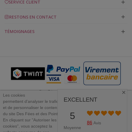
SERVICE CLIENT
RESTONS EN CONTACT
TÉMOIGNAGES
×
Des Fées et des Points 2023
Les cookies
EXCELLENT
permettent
d'analyser le trafic
et
de personnaliser le contenu
PLUS D'INFORMATION
5
du site Des Fées et des Points.
×
En cliquant sur "Autoriser les
J'ACCEPTE
86
Avis
cookies", vous acceptez la
Moyenne