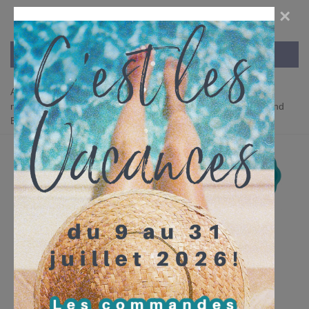
×
Accueil
>
MERCERIE CREATIVE
>
Fermoirs
>
Fermoirs
magnétiques, Aimants
>
Fermoir magnétique / Aimant - Rond
Extra fin - 18 mm - 5 couleurs