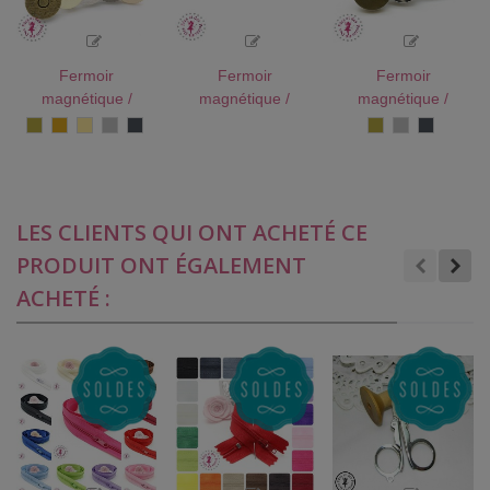
Fermoir
Fermoir
Fermoir
magnétique /
magnétique /
magnétique /
Aimant - Rond
Aimant - Carré
Aimant - Rond -
Bronze
Or
Or
Argent
Gun
Bronze
Argent
Gun
antique
doux
Metal
antique
Metal
Extra fin - 18 mm
Extra fin - 18 mm
18 mm - 3
- 5 couleurs
- Argent
couleurs
LES CLIENTS QUI ONT ACHETÉ CE
PRODUIT ONT ÉGALEMENT
ACHETÉ :