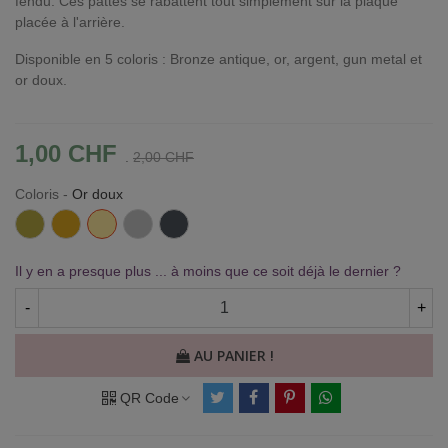
fendu. Ces pattes se rabattent tout simplement sur la plaque
placée à l'arrière.
Disponible en 5 coloris : Bronze antique, or, argent, gun metal et
or doux.
1,00 CHF
.
2,00 CHF
Coloris
-
Or doux
Bronze
Or
Or
Argent
Gun
antique
doux
Metal
Il y en a presque plus ... à moins que ce soit déjà le dernier ?
-
+
AU PANIER !
QR Code