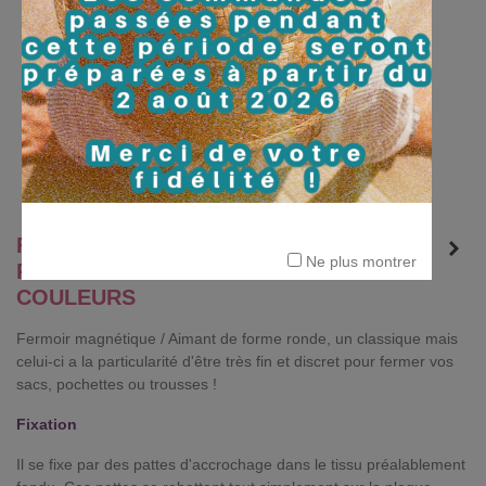
FERMOIR MAGNÉTIQUE / AIMANT -
Ne plus montrer
ROND EXTRA FIN - 18 MM - 5
COULEURS
Fermoir magnétique / Aimant de forme ronde, un classique mais
celui-ci a la particularité d'être très fin et discret pour fermer vos
sacs, pochettes ou trousses !
Fixation
Il se fixe par des pattes d'accrochage dans le tissu préalablement