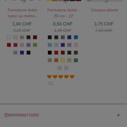
Fermeture éclair
Fermeture éclair -
Ciseaux pliants
nylon au mètre -
20 cm - 22
13 couleurs
couleurs
1,00 CHF
0,50 CHF
3,75 CHF
2,00 CHF
1,00 CHF
7,50 CHF
Blanc
Ivoire
Beige
Chocolat
Rouge
Noir
Anthracite
Gris
Bleu
Azur
foncé
Roi
Rouge
Fuchsia
Rose
Parme
Anis
Bleu
Turquoise
Violet
Mauve
Rose
Clair
Bleu
Bleu
Noir
Fuchsia
Rouge
Rouge
Café
Chocolat
clair
roi
Foncé
Sable
Orange
Jaune
Anis
Vert
Ecru
Blanc
(1)
INFORMATIONS