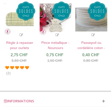
Règle à repasser
Pince métallique -
Passepoil ou
pour ourlets
Nounours
cordelière coton -
4 mm
2,75 CHF
0,75 CHF
0,40 CHF
5,50 CHF
1,50 CHF
0,80 CHF
(2)
INFORMATIONS