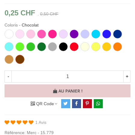
0,25 CHF
.
0,50 CHF
Coloris
-
Chocolat
Blanc
Rose
Rose
Rose
Fuchsia
Mauve
Violet
Pervenche
Bleu
Bleu
Bleu
clair
vif
Ciel
Roi
Foncé
Aigue
Vert
Vert
Vert
Gris
Noir
Rouge
Ivoire
Citron
Tournesol
Orange
Marine
Flashy
foncé
Caramel
Chocolat
-
+
AU PANIER !
QR Code
1 Avis
Référence:
Merc - 15.779