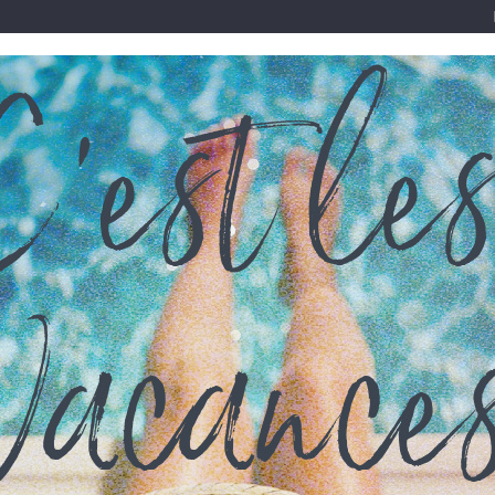
IVE - 50 % PROMO !
TISSUS & ENTOILAGES
S FEES
ns brillants et sequins
>
Ruban Sequins - Or Doux - 20 mm
RUBAN SEQUINS - OR DOUX - 20 MM