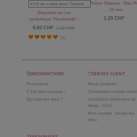
Ruban Sequins - Bleu R
J'AIME !
AU PANIER !
J'AIME 
Il n'y en a plus pour l'instant ...
- 20 mm
Etiquettes en cuir
1,20 CHF
synthétique "Handmade" -
Fille & Bouton
0,60 CHF
1,20 CHF
(1)
INFORMATIONS
SERVICE CLIENT
Promotions
Nous contacter
C'est tout nouveau !
Connection compte client
Qui sont les fées ?
Conditions Générales de
Vente - CGV
Mon compte : toutes les
infos
TÉMOIGNAGES