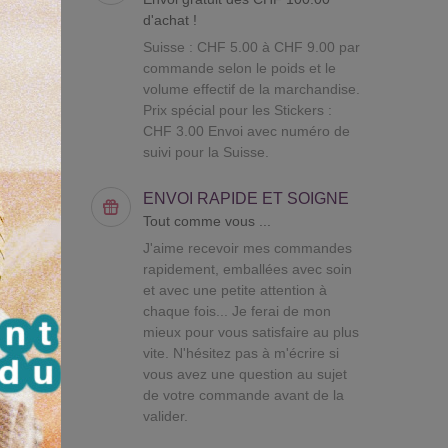
e.
d'achat !
Suisse : CHF 5.00 à CHF 9.00 par
ents,
commande selon le poids et le
volume effectif de la marchandise.
Prix spécial pour les Stickers :
CHF 3.00 Envoi avec numéro de
suivi pour la Suisse.
ENVOI RAPIDE ET SOIGNE
Tout comme vous ...
J'aime recevoir mes commandes
rapidement, emballées avec soin
et avec une petite attention à
chaque fois... Je ferai de mon
mieux pour vous satisfaire au plus
vite. N'hésitez pas à m'écrire si
vous avez une question au sujet
de votre commande avant de la
valider.