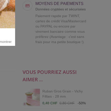
MOYENS DE PAIEMENTS
Données cryptées et sécurisées
Paiement rapide par TWINT,
cartes de crédit Visa/Mastercard
ou PAYPAL ou encore par
virement bancaire comme vous
préférez (Avantage : c'est sans
montrer
frais pour ma petite boutique !)
VOUS POURRIEZ AUSSI
AIMER ...
Ruban Gros Grain - Vichy
Fifties - 28 mm
0,40 CHF
0,80 CHF
-50%