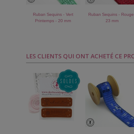
Ruban Sequins - Vert
Ruban Sequins - Rouge
AU PANIER !
J'AIME !
AU PANIER !
J'AIME 
Printemps - 20 mm
23 mm
LES CLIENTS QUI ONT ACHETÉ CE P