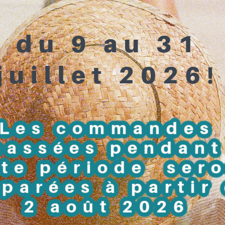
Ruban de 5 rangs de sequins or doux brillants cousus sur du tull
Le ruban idéal pour agrémenter vos sacs, customiser vos vêtem
créer des bandeaux pour les cheveux, embellir une pochette ...
Vente par multiple de 50 cm.
(1 unité = 50 cm /
2 unités = 1 mètre etc)
1,20 CHF
.
-
+
QR Code
AU PANIER !
Référence:
SB-Acce-19.564
0
AJOUTER POUR COMPARER
0
AJOUTER À LA LISTE DE SOUHAITS