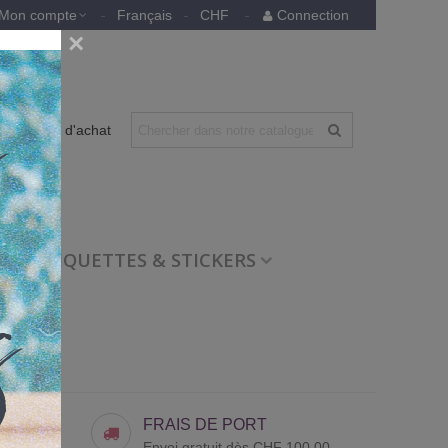
Mon compte
Français
CHF
Connection
×
0
Panier d'achat
ETIQUETTES & STICKERS
FRAIS DE PORT
Envoi gratuit dès CHF 100.00