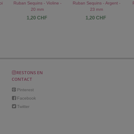
oi
Ruban Sequins - Violine -
Ruban Sequins - Argent -
!
AU PANIER !
J'AIME !
AU PANIER !
J'AIME !
20 mm
23 mm
1,20 CHF
1,20 CHF
RESTONS EN
CONTACT
Pinterest
Facebook
Twitter