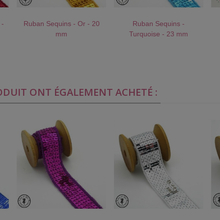
 -
Ruban Sequins - Or - 20
Ruban Sequins -
!
AU PANIER !
J'AIME !
AU PANIER !
J'AIME !
mm
Turquoise - 23 mm
RODUIT ONT ÉGALEMENT ACHETÉ :