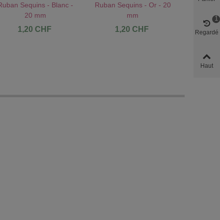
Ruban Sequins - Blanc -
Ruban Sequins - Or - 20
Ruban Seq
AU PANIER !
J'AIME !
AU PANIER !
J'AIME !
AU PANI
20 mm
mm
1
1,20 CHF
1,20 CHF
1
Regardé
Haut