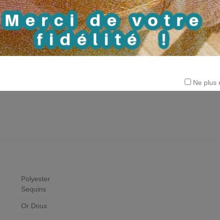
Ne plus 
Polyester
Sequins
Or Doux