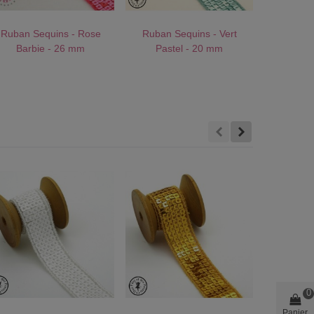
Ruban Sequins - Rose
Ruban Sequins - Vert
Ruba
AU PANIER !
J'AIME !
AU PANIER !
J'AIME !
AU PANI
Barbie - 26 mm
Pastel - 20 mm
Turqu
0
Panier