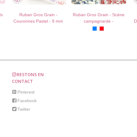
ds
Ruban Gros Grain -
Ruban Gros Grain - Scène
!
AU PANIER !
J'AIME !
AU PANIER !
J'AIME !
Couronnes Pastel - 9 mm
campagnarde -
D
Rouge/Bleu - 38 mm
Bleu
Rouge
RESTONS EN
CONTACT
Pinterest
Facebook
Twitter