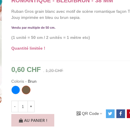
ROMANTIQUE - BLEU/BRUN - 38 MM
Ruban Gros grain blanc avec motif de scène romantique façon T
Jouy imprimée en bleu ou brun sepia.
Vendu par multiple de 50 cm.
(1 unité = 50 cm /
2 unités = 1 mètre etc)
Quantité limitée !
0,60 CHF
.
1,20 CHF
Coloris
-
Brun
Bleu
Brun
-
+
QR Code
AU PANIER !