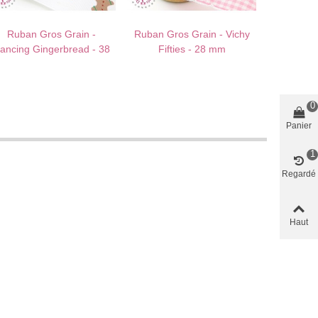
Ruban Gros Grain -
Ruban Gros Grain - Vichy
AU PANIER !
J'AIME !
AU PANIER !
J'AIME !
ancing Gingerbread - 38
Fifties - 28 mm
Ruban Gro
mm
0
Panier
1
Regardé
Haut