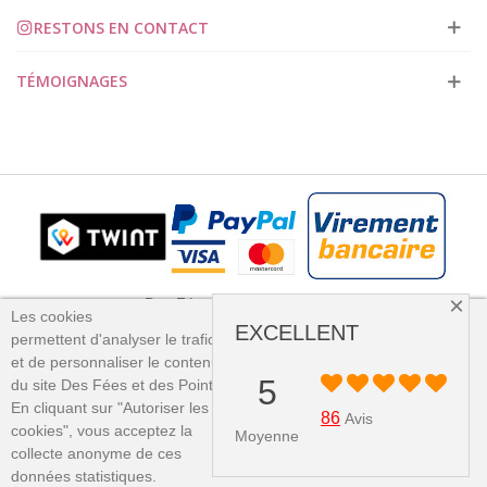
RESTONS EN CONTACT
TÉMOIGNAGES
×
Des Fées et des Points 2023
Les cookies
EXCELLENT
permettent
d'analyser le trafic
et
de personnaliser le contenu
PLUS D'INFORMATION
5
du site Des Fées et des Points.
×
En cliquant sur "Autoriser les
J'ACCEPTE
86
Avis
cookies", vous acceptez la
Moyenne
collecte anonyme de ces
0
1
données statistiques.
Panier
Regardé
Haut