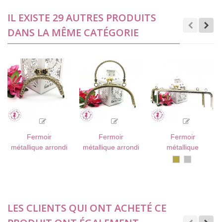
IL EXISTE 29 AUTRES PRODUITS
DANS LA MÊME CATÉGORIE
Fermoir
Fermoir
Fermoir
métallique arrondi
métallique arrondi
métallique
- Fleurs - 8.5 cm -
- Anse fleurette -
rectangulaire -
Bronze
Argent
antique
Gravé - Bronze
16 cm - Gravé -
Boules - 25 cm -
antique
Bronze antique
Gravé - Bronze
antique / Argent
LES CLIENTS QUI ONT ACHETÉ CE