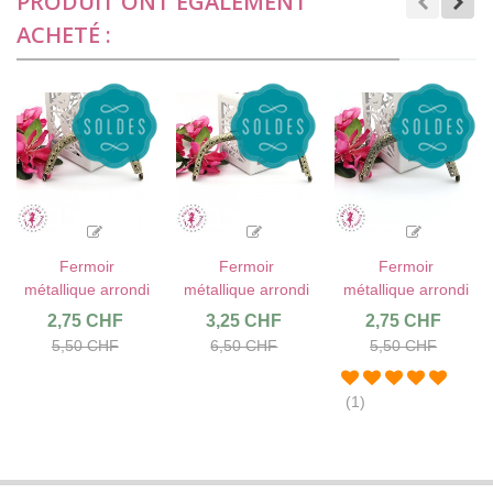
PRODUIT ONT ÉGALEMENT
ACHETÉ :
Fermoir
Fermoir
Fermoir
métallique arrondi
métallique arrondi
métallique arrondi
- Fleurs - 8.5 cm -
- Pastille - 12.5
- Coeur - Gravé -
2,75 CHF
3,25 CHF
2,75 CHF
Gravé - Bronze
cm - Gravé -
8.5 cm - Bronze
5,50 CHF
6,50 CHF
5,50 CHF
antique
Bronze antique
antique
(1)